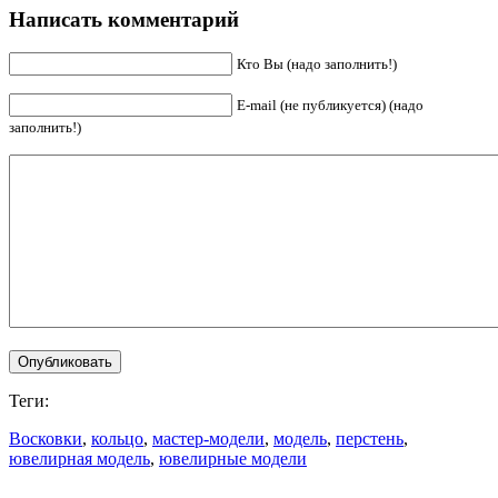
Написать комментарий
Кто Вы (надо заполнить!)
E-mail (не публикуется) (надо
заполнить!)
Теги:
Восковки
,
кольцо
,
мастер-модели
,
модель
,
перстень
,
ювелирная модель
,
ювелирные модели