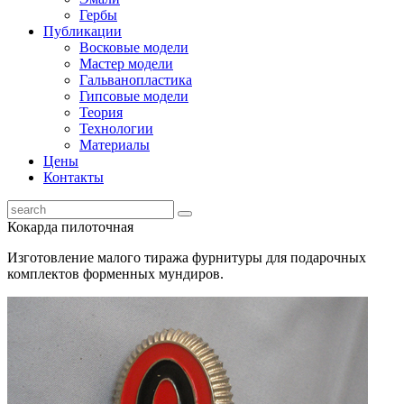
Гербы
Публикации
Восковые модели
Мастер модели
Гальванопластика
Гипсовые модели
Теория
Технологии
Материалы
Цены
Контакты
Кокарда пилоточная
Изготовление малого тиража фурнитуры для подарочных
комплектов форменных мундиров.